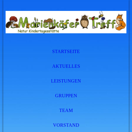
STARTSEITE
AKTUELLES
LEISTUNGEN
GRUPPEN
TEAM
VORSTAND