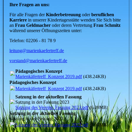
Ihre Fragen an uns:
Für alle Fragen der
Kinderbetreuung
oder
beruflichen
Karriere
in unserer Kindertagesstätte wenden Sie Sich bitte
an
Frau Geldmacher
oder deren Vertretung
Frau Schmitz
während unserer Öffnungszeiten unter:
Telefon: 02206 - 81 78 9
leitung@marienkaefertreff.de
vorstand@marienkaefertreff.de
Pädagogisches Konzept
Marienkäfertreff_Konzept 2019.pdf
(438.24KB)
Pädagogisches Konzept
Marienkäfertreff_Konzept 2019.pdf
(438.24KB)
Satzung in der aktuellen Fassung
Satzung in der Fassung 2023
Satzung des Vereins_Fassung 2023.pdf
(6.09MB)
Satzung in der aktuellen Fassung
Satzung in der Fassung 2023
Satzung des Vereins_Fassung 2023.pdf
(6.09MB)