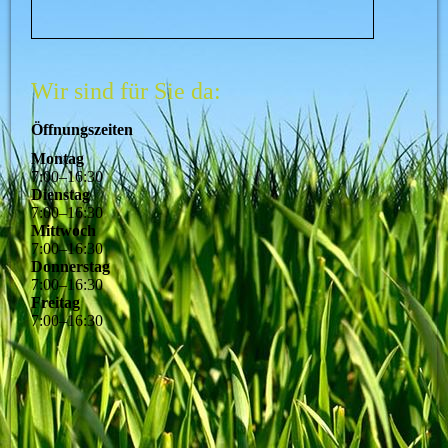
Wir sind für Sie da:
Öffnungszeiten
Montag
7
:
00
–
16
:
30
Dienstag
7
:
00
–
16
:
30
Mittwoch
7
:
00
–
16
:
30
Donnerstag
7
:
00
–
16
:
30
Freitag
7
:
00
–
16
:
30