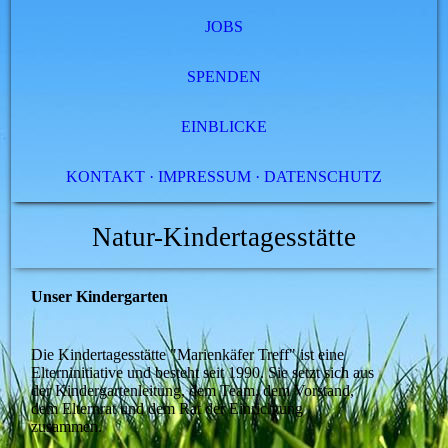
JOBS
SPENDEN
EINBLICKE
KONTAKT · IMPRESSUM · DATENSCHUTZ
Natur-Kindertagesstätte
Unser Kindergarten
Die Kindertagesstätte "Marienkäfer Treff" ist eine
Elterninitiative und besteht seit 1990. Sie setzt sich aus
der Kindergartenleitung, dem Team, dem Vorstand,
dem Elternrat und dem Rat der Einrichtung
zusammen.