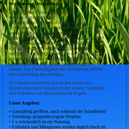
Wofür unser Herz schlägt:
Achtung der Persönlichkeit des
Kindes.
Förderung der
Gesamtpersönlichkeit.
Freude an der
Zusammenarbeit mit anderen Menschen.
So
wenig Hilfe wie möglich und so viel
Unterstützung wie nötig geben.
Raum und Zeit
für
Kreativität
gewähren.
Vertrauen in die
Fähigkeiten und Fertigkeiten der Kinder
setzen.
Einfühlungsvermögen und persönliche
Reaktion zeigen.
Vielfältige Möglichkeiten und
geschützte Räume für Lernerfahrungen
bieten.
Die Freiwilligkeit der Teilnahme erhöht
den
Lernerfolg
des Kindes.
Die Inhalte orientieren sich an den Interessen,
Bedürfnissen und Fähigkeiten der Kinder.
Aufstellen
und Einhalten von überschaubaren Regeln.
Unser Angebot:
• Ganzjährig geöffnet, auch während der Schulferien!
• Vormittags gruppenbezogene Projekte
• 1 x wöchentlich ist ein Naturtag
• Frühstück und Mittagessen werden täglich frisch im