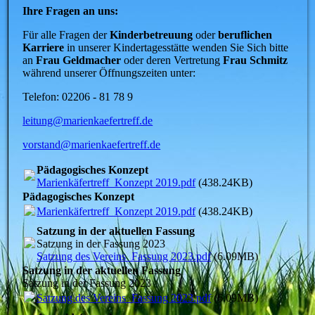
Ihre Fragen an uns:
Für alle Fragen der
Kinderbetreuung
oder
beruflichen
Karriere
in unserer Kindertagesstätte wenden Sie Sich bitte
an
Frau Geldmacher
oder deren Vertretung
Frau Schmitz
während unserer Öffnungszeiten unter:
Telefon: 02206 - 81 78 9
leitung@marienkaefertreff.de
vorstand@marienkaefertreff.de
Pädagogisches Konzept
Marienkäfertreff_Konzept 2019.pdf
(438.24KB)
Pädagogisches Konzept
Marienkäfertreff_Konzept 2019.pdf
(438.24KB)
Satzung in der aktuellen Fassung
Satzung in der Fassung 2023
Satzung des Vereins_Fassung 2023.pdf
(6.09MB)
Satzung in der aktuellen Fassung
Satzung in der Fassung 2023
Satzung des Vereins_Fassung 2023.pdf
(6.09MB)