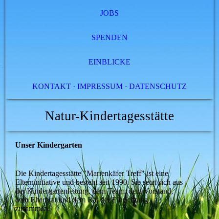
JOBS
SPENDEN
EINBLICKE
KONTAKT · IMPRESSUM · DATENSCHUTZ
Natur-Kindertagesstätte
Unser Kindergarten
Die Kindertagesstätte "Marienkäfer Treff" ist eine
Elterninitiative und besteht seit 1990. Sie setzt sich aus
der Kindergartenleitung, dem Team, dem Vorstand,
dem Elternrat und dem Rat der Einrichtung
zusammen.