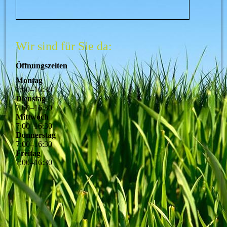
Wir sind für Sie da:
Öffnungszeiten
Montag
7
:
00
–
16
:
30
Dienstag
7
:
00
–
16
:
30
Mittwoch
7
:
00
–
16
:
30
Donnerstag
7
:
00
–
16
:
30
Freitag
7
:
00
–
16
:
30