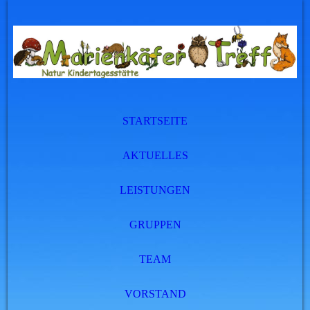
STARTSEITE
AKTUELLES
LEISTUNGEN
GRUPPEN
TEAM
VORSTAND