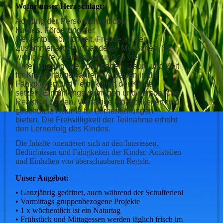
Wofür unser Herz schlägt:
Achtung der Persönlichkeit des
Kindes.
Förderung der
Gesamtpersönlichkeit.
Freude an der
Zusammenarbeit mit anderen Menschen.
So
wenig Hilfe wie möglich und so viel
Unterstützung wie nötig geben.
Raum und Zeit
für
Kreativität
gewähren.
Vertrauen in die
Fähigkeiten und Fertigkeiten der Kinder
setzen.
Einfühlungsvermögen und persönliche
Reaktion zeigen.
Vielfältige Möglichkeiten und
geschützte Räume für Lernerfahrungen
bieten.
Die Freiwilligkeit der Teilnahme erhöht
den
Lernerfolg
des Kindes.
Die Inhalte orientieren sich an den Interessen,
Bedürfnissen und Fähigkeiten der Kinder.
Aufstellen
und Einhalten von überschaubaren Regeln.
Unser Angebot:
• Ganzjährig geöffnet, auch während der Schulferien!
• Vormittags gruppenbezogene Projekte
• 1 x wöchentlich ist ein Naturtag
• Frühstück und Mittagessen werden täglich frisch im